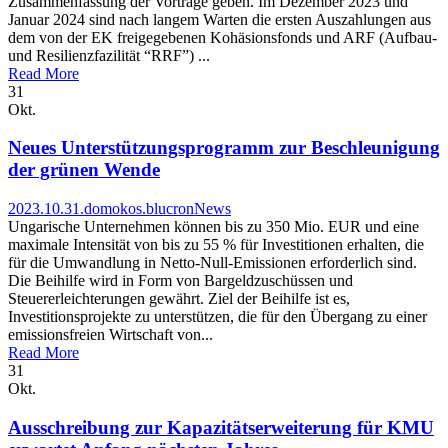
Zusammenfassung der Vorträge geben. Im Dezember 2023 und
Januar 2024 sind nach langem Warten die ersten Auszahlungen aus
dem von der EK freigegebenen Kohäsionsfonds und ARF (Aufbau-
und Resilienzfazilität “RRF”) ...
Read More
31
Okt.
Neues Unterstützungsprogramm zur Beschleunigung
der grünen Wende
2023.10.31.
domokos.blucron
News
Ungarische Unternehmen können bis zu 350 Mio. EUR und eine
maximale Intensität von bis zu 55 % für Investitionen erhalten, die
für die Umwandlung in Netto-Null-Emissionen erforderlich sind.
Die Beihilfe wird in Form von Bargeldzuschüssen und
Steuererleichterungen gewährt. Ziel der Beihilfe ist es,
Investitionsprojekte zu unterstützen, die für den Übergang zu einer
emissionsfreien Wirtschaft von...
Read More
31
Okt.
Ausschreibung zur Kapazitätserweiterung für KMU