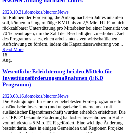
erwartet Anfang nächsten Jahres
2023.10.31.
domokos.blucron
News
Im Rahmen der Förderung, die Anfang nächsten Jahres anlaufen
soll, können in Ungarn tätige KMU bis zu 2,5 Mio. HUF an nicht
rückzahlbarer Unterstützung pro Mitarbeiter bei einer Intensität von
70 % beantragen, um die Zahl der Beschäftigten zu erhöhen. Ziel
des Programms ist es, einen arbeitsintensiven wirtschaftlichen
Aufschwung zu fördern, indem die Kapazitätserweiterung von...
Read More
16
Aug.
Wesentliche Erleichterung bei den Mitteln für
Investitionsförderungsmaßnahmen (EKD
Programm)
2023.08.16.
domokos.blucron
News
Die Bedingungen für eine der beliebtesten Förderprogramme für
ausländische Investoren (und ungarische Unternehmen mit
ausländischer Eigentümerschaft) wurden erheblich erleichtert. Die
als “EKD” bekannte Förderung hat bisher Investitionen in Höhe
von mindestens 5 Mio. EUR gefördert. Eine wichtige Änderung
besteht darin, dass in einigen Gemeinden und Regionen Projekte