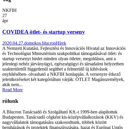
NKFIH
27
ápr
COVIDEA ötlet- és startup verseny
2020.04.27.
domokos.blucron
Hírek
A Nemzeti Kutatási, Fejlesztési és Innovációs Hivatal az Innovációs
és Technológiai Minisztérium szakpolitikai támogatásával ötlet- és
startup versenyt hirdet minden olyan ötletre, megoldásra, ami a
jelenlegi nehéz járványügyi, egészségügyi és társadalmi helyzetben
szakterülettől függetlenül segíthet a felmerülő új kihívások
enyhítésében- olvasható a NKFIH honlapján. A versenyre érkező
jelentkezéseket két kategóriában várják: ÖTLET Magánszemélyek,
akik nem...
Read More
rólunk
A Blucron Tanácsadó és Szolgáltató Kft.-t 1999-ben alapítottuk
Budapesten. Tanácsadó cégként kis-középvállalkozások (KKV) és
nagyvállalatok támogatására szakosodtunk, többek között
beruházások és projektek finanszírozására, hazai és Európai Uniós