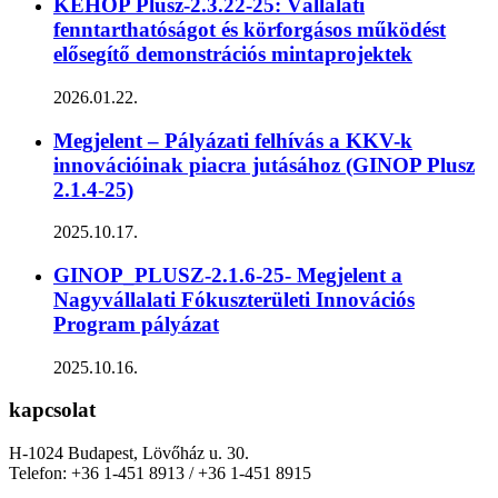
KEHOP Plusz-2.3.22-25: Vállalati
fenntarthatóságot és körforgásos működést
elősegítő demonstrációs mintaprojektek
2026.01.22.
Megjelent – Pályázati felhívás a KKV-k
innovációinak piacra jutásához (GINOP Plusz
2.1.4-25)
2025.10.17.
GINOP_PLUSZ-2.1.6-25- Megjelent a
Nagyvállalati Fókuszterületi Innovációs
Program pályázat
2025.10.16.
kapcsolat
H-1024 Budapest, Lövőház u. 30.
Telefon: +36 1-451 8913 / +36 1-451 8915