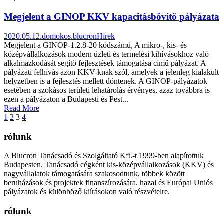
Megjelent a GINOP KKV kapacitásbővítő pályázata
2020.05.12.
domokos.blucron
Hírek
Megjelent a GINOP-1.2.8-20 kódszámú, A mikro-, kis- és
középvállalkozások modern üzleti és termelési kihívásokhoz való
alkalmazkodását segítő fejlesztések támogatása című pályázat. A
pályázati felhívás azon KKV-knak szól, amelyek a jelenleg kialakult
helyzetben is a fejlesztés mellett döntenek. A GINOP-pályázatok
esetében a szokásos területi lehatárolás érvényes, azaz továbbra is
ezen a pályázaton a Budapesti és Pest...
Read More
1
2
3
4
rólunk
A Blucron Tanácsadó és Szolgáltató Kft.-t 1999-ben alapítottuk
Budapesten. Tanácsadó cégként kis-középvállalkozások (KKV) és
nagyvállalatok támogatására szakosodtunk, többek között
beruházások és projektek finanszírozására, hazai és Európai Uniós
pályázatok és különböző kiírásokon való részvételre.
rólunk