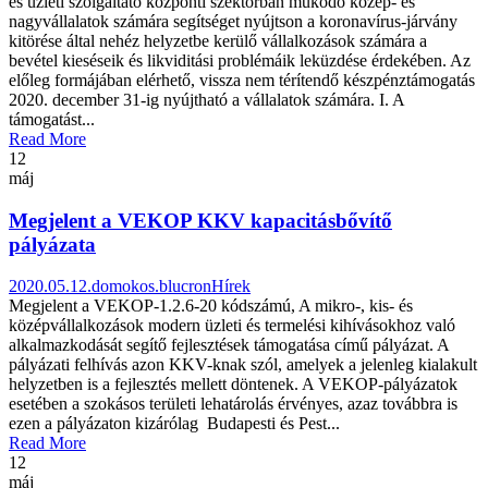
és üzleti szolgáltató központi szektorban működő közép- és
nagyvállalatok számára segítséget nyújtson a koronavírus-járvány
kitörése által nehéz helyzetbe kerülő vállalkozások számára a
bevétel kieséseik és likviditási problémáik leküzdése érdekében. Az
előleg formájában elérhető, vissza nem térítendő készpénztámogatás
2020. december 31-ig nyújtható a vállalatok számára. I. A
támogatást...
Read More
12
máj
Megjelent a VEKOP KKV kapacitásbővítő
pályázata
2020.05.12.
domokos.blucron
Hírek
Megjelent a VEKOP-1.2.6-20 kódszámú, A mikro-, kis- és
középvállalkozások modern üzleti és termelési kihívásokhoz való
alkalmazkodását segítő fejlesztések támogatása című pályázat. A
pályázati felhívás azon KKV-knak szól, amelyek a jelenleg kialakult
helyzetben is a fejlesztés mellett döntenek. A VEKOP-pályázatok
esetében a szokásos területi lehatárolás érvényes, azaz továbbra is
ezen a pályázaton kizárólag Budapesti és Pest...
Read More
12
máj