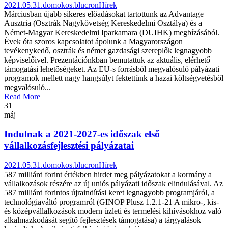
2021.05.31.
domokos.blucron
Hírek
Márciusban újabb sikeres előadásokat tartottunk az Advantage
Ausztria (Osztrák Nagykövetség Kereskedelmi Osztálya) és a
Német-Magyar Kereskedelmi Iparkamara (DUIHK) megbízásából.
Évek óta szoros kapcsolatot ápolunk a Magyarországon
tevékenykedő, osztrák és német gazdasági szereplők legnagyobb
képviselőivel. Prezentációnkban bemutattuk az aktuális, elérhető
támogatási lehetőségeket. Az EU-s forrásból megvalósuló pályázati
programok mellett nagy hangsúlyt fektettünk a hazai költségvetésből
megvalósuló...
Read More
31
máj
Indulnak a 2021-2027-es időszak első
vállalkozásfejlesztési pályázatai
2021.05.31.
domokos.blucron
Hírek
587 milliárd forint értékben hirdet meg pályázatokat a kormány a
vállalkozások részére az új uniós pályázati időszak elindulásával. Az
587 milliárd forintos újraindítási keret legnagyobb programjáról, a
technológiaváltó programról (GINOP Plusz 1.2.1-21 A mikro-, kis-
és középvállalkozások modern üzleti és termelési kihívásokhoz való
alkalmazkodását segítő fejlesztések támogatása) a tárgyalások