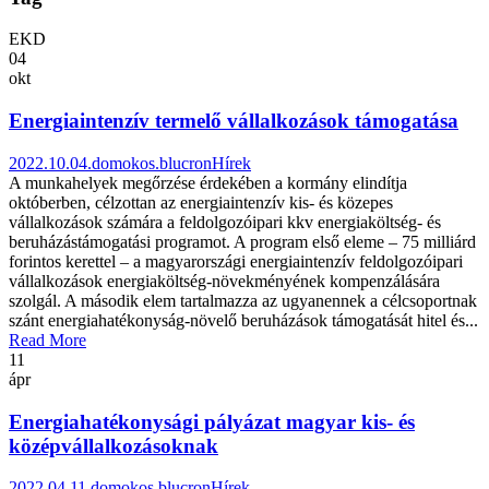
EKD
04
okt
Energiaintenzív termelő vállalkozások támogatása
2022.10.04.
domokos.blucron
Hírek
A munkahelyek megőrzése érdekében a kormány elindítja
októberben, célzottan az energiaintenzív kis- és közepes
vállalkozások számára a feldolgozóipari kkv energiaköltség- és
beruházástámogatási programot. A program első eleme – 75 milliárd
forintos kerettel – a magyarországi energiaintenzív feldolgozóipari
vállalkozások energiaköltség-növekményének kompenzálására
szolgál. A második elem tartalmazza az ugyanennek a célcsoportnak
szánt energiahatékonyság-növelő beruházások támogatását hitel és...
Read More
11
ápr
Energiahatékonysági pályázat magyar kis- és
középvállalkozásoknak
2022.04.11.
domokos.blucron
Hírek