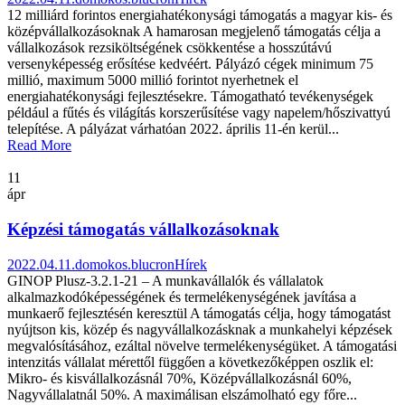
12 milliárd forintos energiahatékonysági támogatás a magyar kis- és
középvállalkozásoknak A hamarosan megjelenő támogatás célja a
vállalkozások rezsiköltségének csökkentése a hosszútávú
versenyképesség erősítése kedvéért. Pályázó cégek minimum 75
millió, maximum 5000 millió forintot nyerhetnek el
energiahatékonysági fejlesztésekre. Támogatható tevékenységek
például a fűtés és világítás korszerűsítése vagy napelem/hőszivattyú
telepítése. A pályázat várhatóan 2022. április 11-én kerül...
Read More
11
ápr
Képzési támogatás vállalkozásoknak
2022.04.11.
domokos.blucron
Hírek
GINOP Plusz-3.2.1-21 – A munkavállalók és vállalatok
alkalmazkodóképességének és termelékenységének javítása a
munkaerő fejlesztésén keresztül A támogatás célja, hogy támogatást
nyújtson kis, közép és nagyvállalkozásknak a munkahelyi képzések
megvalósításához, ezáltal növelve termelékenységüket. A támogatási
intenzitás vállalat mérettől függően a következőképpen oszlik el:
Mikro- és kisvállalkozásnál 70%, Középvállalkozásnál 60%,
Nagyvállalatnál 50%. A maximálisan elszámolható egy főre...