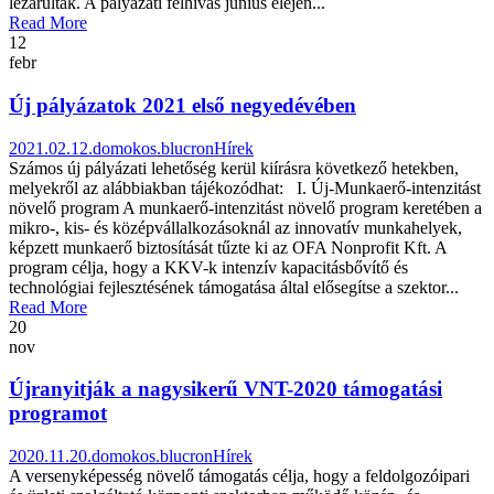
lezárultak. A pályázati felhívás június elején...
Read More
12
febr
Új pályázatok 2021 első negyedévében
2021.02.12.
domokos.blucron
Hírek
Számos új pályázati lehetőség kerül kiírásra következő hetekben,
melyekről az alábbiakban tájékozódhat: I. Új-Munkaerő-intenzitást
növelő program A munkaerő-intenzitást növelő program keretében a
mikro-, kis- és középvállalkozásoknál az innovatív munkahelyek,
képzett munkaerő biztosítását tűzte ki az OFA Nonprofit Kft. A
program célja, hogy a KKV-k intenzív kapacitásbővítő és
technológiai fejlesztésének támogatása által elősegítse a szektor...
Read More
20
nov
Újranyitják a nagysikerű VNT-2020 támogatási
programot
2020.11.20.
domokos.blucron
Hírek
A versenyképesség növelő támogatás célja, hogy a feldolgozóipari