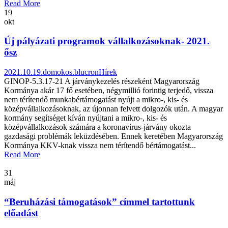
Read More
19
okt
Új pályázati programok vállalkozásoknak- 2021.
ősz
2021.10.19.
domokos.blucron
Hírek
GINOP-5.3.17-21 A járványkezelés részeként Magyarország
Kormánya akár 17 fő esetében, négymillió forintig terjedő, vissza
nem térítendő munkabértámogatást nyújt a mikro-, kis- és
középvállalkozásoknak, az újonnan felvett dolgozók után. A magyar
kormány segítséget kíván nyújtani a mikro-, kis- és
középvállalkozások számára a koronavírus-járvány okozta
gazdasági problémák leküzdésében. Ennek keretében Magyarország
Kormánya KKV-knak vissza nem térítendő bértámogatást...
Read More
31
máj
“Beruházási támogatások” címmel tartottunk
előadást