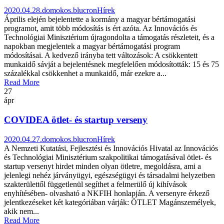
2020.04.28.
domokos.blucron
Hírek
Április elején bejelentette a kormány a magyar bértámogatási
programot, amit több módosítás is ért azóta. Az Innovációs és
Technológiai Minisztérium újragondolta a támogatás részleteit, és a
napokban megjelentek a magyar bértámogatási program
módosításai. A kedvező irányba tett változások: A csökkentett
munkaidő sávját a bejelentésnek megfelelően módosították: 15 és 75
százalékkal csökkenhet a munkaidő, már ezekre a...
Read More
27
ápr
COVIDEA ötlet- és startup verseny
2020.04.27.
domokos.blucron
Hírek
A Nemzeti Kutatási, Fejlesztési és Innovációs Hivatal az Innovációs
és Technológiai Minisztérium szakpolitikai támogatásával ötlet- és
startup versenyt hirdet minden olyan ötletre, megoldásra, ami a
jelenlegi nehéz járványügyi, egészségügyi és társadalmi helyzetben
szakterülettől függetlenül segíthet a felmerülő új kihívások
enyhítésében- olvasható a NKFIH honlapján. A versenyre érkező
jelentkezéseket két kategóriában várják: ÖTLET Magánszemélyek,
akik nem...
Read More