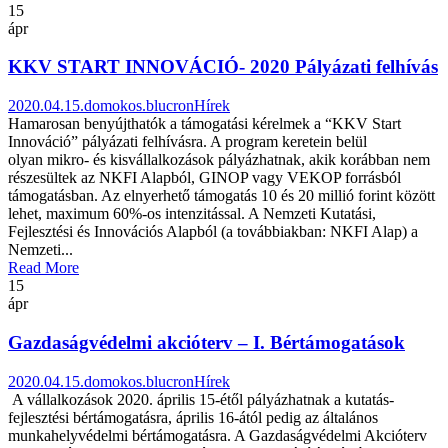
15
ápr
KKV START INNOVÁCIÓ- 2020 Pályázati felhívás
2020.04.15.
domokos.blucron
Hírek
Hamarosan benyújthatók a támogatási kérelmek a “KKV Start
Innováció” pályázati felhívásra. A program keretein belül
olyan mikro- és kisvállalkozások pályázhatnak, akik korábban nem
részesültek az NKFI Alapból, GINOP vagy VEKOP forrásból
támogatásban. Az elnyerhető támogatás 10 és 20 millió forint között
lehet, maximum 60%-os intenzitással. A Nemzeti Kutatási,
Fejlesztési és Innovációs Alapból (a továbbiakban: NKFI Alap) a
Nemzeti...
Read More
15
ápr
Gazdaságvédelmi akcióterv – I. Bértámogatások
2020.04.15.
domokos.blucron
Hírek
A vállalkozások 2020. április 15-étől pályázhatnak a kutatás-
fejlesztési bértámogatásra, április 16-ától pedig az általános
munkahelyvédelmi bértámogatásra. A Gazdaságvédelmi Akcióterv