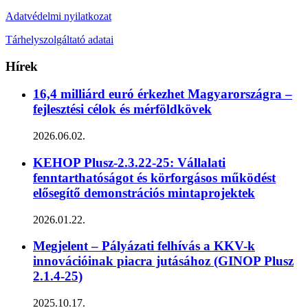
Adatvédelmi nyilatkozat
Tárhelyszolgáltató adatai
Hírek
16,4 milliárd euró érkezhet Magyarországra –
fejlesztési célok és mérföldkövek
2026.06.02.
KEHOP Plusz-2.3.22-25: Vállalati
fenntarthatóságot és körforgásos működést
elősegítő demonstrációs mintaprojektek
2026.01.22.
Megjelent – Pályázati felhívás a KKV-k
innovációinak piacra jutásához (GINOP Plusz
2.1.4-25)
2025.10.17.