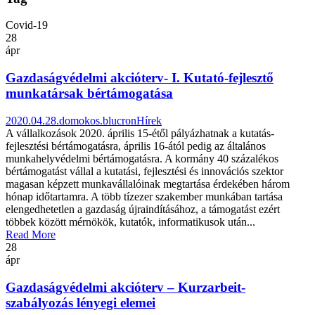
Covid-19
28
ápr
Gazdaságvédelmi akcióterv- I. Kutató-fejlesztő
munkatársak bértámogatása
2020.04.28.
domokos.blucron
Hírek
A vállalkozások 2020. április 15-étől pályázhatnak a kutatás-
fejlesztési bértámogatásra, április 16-ától pedig az általános
munkahelyvédelmi bértámogatásra. A kormány 40 százalékos
bértámogatást vállal a kutatási, fejlesztési és innovációs szektor
magasan képzett munkavállalóinak megtartása érdekében három
hónap időtartamra. A több tízezer szakember munkában tartása
elengedhetetlen a gazdaság újraindításához, a támogatást ezért
többek között mérnökök, kutatók, informatikusok után...
Read More
28
ápr
Gazdaságvédelmi akcióterv – Kurzarbeit-
szabályozás lényegi elemei