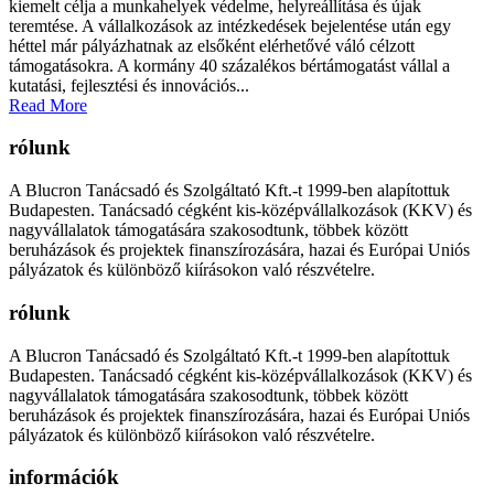
kiemelt célja a munkahelyek védelme, helyreállítása és újak
teremtése. A vállalkozások az intézkedések bejelentése után egy
héttel már pályázhatnak az elsőként elérhetővé váló célzott
támogatásokra. A kormány 40 százalékos bértámogatást vállal a
kutatási, fejlesztési és innovációs...
Read More
rólunk
A Blucron Tanácsadó és Szolgáltató Kft.-t 1999-ben alapítottuk
Budapesten. Tanácsadó cégként kis-középvállalkozások (KKV) és
nagyvállalatok támogatására szakosodtunk, többek között
beruházások és projektek finanszírozására, hazai és Európai Uniós
pályázatok és különböző kiírásokon való részvételre.
rólunk
A Blucron Tanácsadó és Szolgáltató Kft.-t 1999-ben alapítottuk
Budapesten. Tanácsadó cégként kis-középvállalkozások (KKV) és
nagyvállalatok támogatására szakosodtunk, többek között
beruházások és projektek finanszírozására, hazai és Európai Uniós
pályázatok és különböző kiírásokon való részvételre.
információk