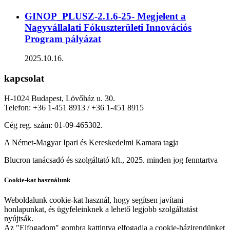
GINOP_PLUSZ-2.1.6-25- Megjelent a
Nagyvállalati Fókuszterületi Innovációs
Program pályázat
2025.10.16.
kapcsolat
H-1024 Budapest, Lövőház u. 30.
Telefon: +36 1-451 8913 / +36 1-451 8915
Cég reg. szám: 01-09-465302.
A Német-Magyar Ipari és Kereskedelmi Kamara tagja
Blucron tanácsadó és szolgáltató kft., 2025. minden jog fenntartva
Cookie-kat használunk
Weboldalunk cookie-kat használ, hogy segítsen javítani
honlapunkat, és ügyfeleinknek a lehető legjobb szolgáltatást
nyújtsák.
Az "Elfogadom" gombra kattintva elfogadja a cookie-házirendünket