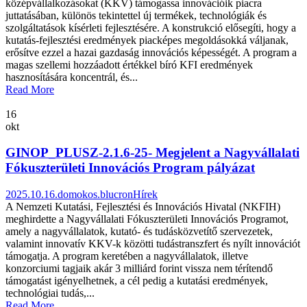
középvállalkozásokat (KKV) támogassa innovációik piacra
juttatásában, különös tekintettel új termékek, technológiák és
szolgáltatások kísérleti fejlesztésére. A konstrukció elősegíti, hogy a
kutatás-fejlesztési eredmények piacképes megoldásokká váljanak,
erősítve ezzel a hazai gazdaság innovációs képességét. A program a
magas szellemi hozzáadott értékkel bíró KFI eredmények
hasznosítására koncentrál, és...
Read More
16
okt
GINOP_PLUSZ-2.1.6-25- Megjelent a Nagyvállalati
Fókuszterületi Innovációs Program pályázat
2025.10.16.
domokos.blucron
Hírek
A Nemzeti Kutatási, Fejlesztési és Innovációs Hivatal (NKFIH)
meghirdette a Nagyvállalati Fókuszterületi Innovációs Programot,
amely a nagyvállalatok, kutató- és tudásközvetítő szervezetek,
valamint innovatív KKV-k közötti tudástranszfert és nyílt innovációt
támogatja. A program keretében a nagyvállalatok, illetve
konzorciumi tagjaik akár 3 milliárd forint vissza nem térítendő
támogatást igényelhetnek, a cél pedig a kutatási eredmények,
technológiai tudás,...
Read More