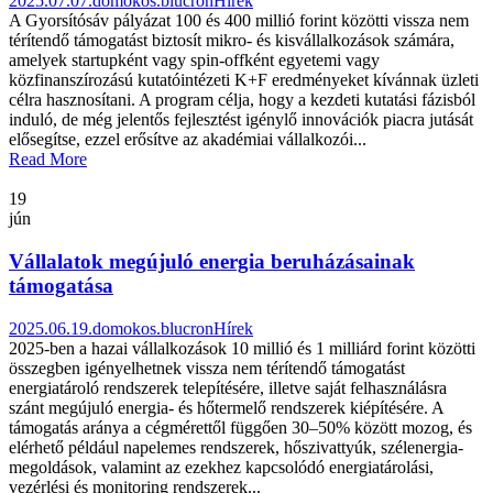
2025.07.07.
domokos.blucron
Hírek
A Gyorsítósáv pályázat 100 és 400 millió forint közötti vissza nem
térítendő támogatást biztosít mikro- és kisvállalkozások számára,
amelyek startupként vagy spin-offként egyetemi vagy
közfinanszírozású kutatóintézeti K+F eredményeket kívánnak üzleti
célra hasznosítani. A program célja, hogy a kezdeti kutatási fázisból
induló, de még jelentős fejlesztést igénylő innovációk piacra jutását
elősegítse, ezzel erősítve az akadémiai vállalkozói...
Read More
19
jún
Vállalatok megújuló energia beruházásainak
támogatása
2025.06.19.
domokos.blucron
Hírek
2025-ben a hazai vállalkozások 10 millió és 1 milliárd forint közötti
összegben igényelhetnek vissza nem térítendő támogatást
energiatároló rendszerek telepítésére, illetve saját felhasználásra
szánt megújuló energia- és hőtermelő rendszerek kiépítésére. A
támogatás aránya a cégmérettől függően 30–50% között mozog, és
elérhető például napelemes rendszerek, hőszivattyúk, szélenergia-
megoldások, valamint az ezekhez kapcsolódó energiatárolási,
vezérlési és monitoring rendszerek...