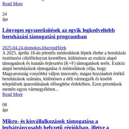
Read More
24
ápr
Lényeges egyszerűsítések az egyik legkedveltebb
beruházási támogatási programban
2025.04.24.
domokos.blucron
Hírek
A 2025. április 18-án jelentős módosítások léptek életbe a beruházás
ösztönzési célelőirányzat keretében, különösen az eszköz alapú
támogatások és kutatás-fejlesztési (K+F) támogatások terén. Eszköz
alapú beruházások támogatása A módosítások célja, hogy
Magyarország vonzóbbá váljon innovatív, magas hozzáadott értékű
beruházások számára, különösen a déli vármegyék és kisebb
települések iparosításának elősegítése érdekében. Ezen prioritások
mentén egyes vármegyékben...
Read More
08
ápr
Mikro- és kisvállalkozások támogatása a
leghátrányosabb helyzetű régiókban, illetve a