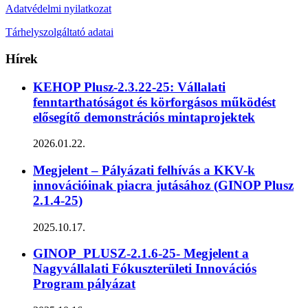
Adatvédelmi nyilatkozat
Tárhelyszolgáltató adatai
Hírek
KEHOP Plusz-2.3.22-25: Vállalati
fenntarthatóságot és körforgásos működést
elősegítő demonstrációs mintaprojektek
2026.01.22.
Megjelent – Pályázati felhívás a KKV-k
innovációinak piacra jutásához (GINOP Plusz
2.1.4-25)
2025.10.17.
GINOP_PLUSZ-2.1.6-25- Megjelent a
Nagyvállalati Fókuszterületi Innovációs
Program pályázat