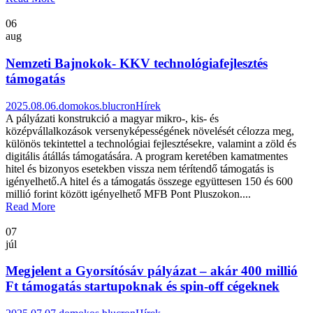
06
aug
Nemzeti Bajnokok- KKV technológiafejlesztés
támogatás
2025.08.06.
domokos.blucron
Hírek
A pályázati konstrukció a magyar mikro-, kis- és
középvállalkozások versenyképességének növelését célozza meg,
különös tekintettel a technológiai fejlesztésekre, valamint a zöld és
digitális átállás támogatására. A program keretében kamatmentes
hitel és bizonyos esetekben vissza nem térítendő támogatás is
igényelhető.A hitel és a támogatás összege együttesen 150 és 600
millió forint között igényelhető MFB Pont Pluszokon....
Read More
07
júl
Megjelent a Gyorsítósáv pályázat – akár 400 millió
Ft támogatás startupoknak és spin-off cégeknek