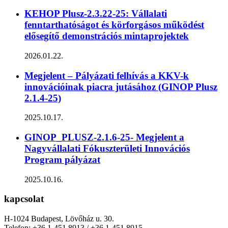
KEHOP Plusz-2.3.22-25: Vállalati
fenntarthatóságot és körforgásos működést
elősegítő demonstrációs mintaprojektek
2026.01.22.
Megjelent – Pályázati felhívás a KKV-k
innovációinak piacra jutásához (GINOP Plusz
2.1.4-25)
2025.10.17.
GINOP_PLUSZ-2.1.6-25- Megjelent a
Nagyvállalati Fókuszterületi Innovációs
Program pályázat
2025.10.16.
kapcsolat
H-1024 Budapest, Lövőház u. 30.
Telefon: +36 1-451 8913 / +36 1-451 8915