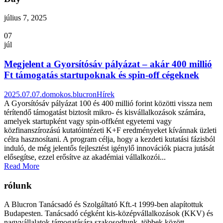
július 7, 2025
07
júl
Megjelent a Gyorsítósáv pályázat – akár 400 millió
Ft támogatás startupoknak és spin-off cégeknek
2025.07.07.
domokos.blucron
Hírek
A Gyorsítósáv pályázat 100 és 400 millió forint közötti vissza nem
térítendő támogatást biztosít mikro- és kisvállalkozások számára,
amelyek startupként vagy spin-offként egyetemi vagy
közfinanszírozású kutatóintézeti K+F eredményeket kívánnak üzleti
célra hasznosítani. A program célja, hogy a kezdeti kutatási fázisból
induló, de még jelentős fejlesztést igénylő innovációk piacra jutását
elősegítse, ezzel erősítve az akadémiai vállalkozói...
Read More
rólunk
A Blucron Tanácsadó és Szolgáltató Kft.-t 1999-ben alapítottuk
Budapesten. Tanácsadó cégként kis-középvállalkozások (KKV) és
nagyvállalatok támogatására szakosodtunk, többek között