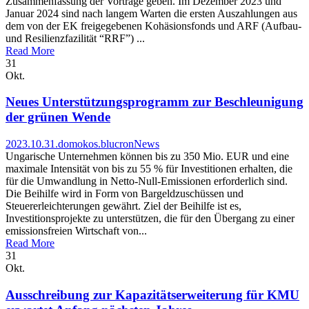
Zusammenfassung der Vorträge geben. Im Dezember 2023 und
Januar 2024 sind nach langem Warten die ersten Auszahlungen aus
dem von der EK freigegebenen Kohäsionsfonds und ARF (Aufbau-
und Resilienzfazilität “RRF”) ...
Read More
31
Okt.
Neues Unterstützungsprogramm zur Beschleunigung
der grünen Wende
2023.10.31.
domokos.blucron
News
Ungarische Unternehmen können bis zu 350 Mio. EUR und eine
maximale Intensität von bis zu 55 % für Investitionen erhalten, die
für die Umwandlung in Netto-Null-Emissionen erforderlich sind.
Die Beihilfe wird in Form von Bargeldzuschüssen und
Steuererleichterungen gewährt. Ziel der Beihilfe ist es,
Investitionsprojekte zu unterstützen, die für den Übergang zu einer
emissionsfreien Wirtschaft von...
Read More
31
Okt.
Ausschreibung zur Kapazitätserweiterung für KMU