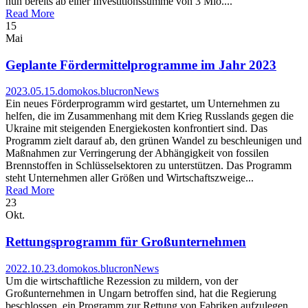
nun bereits ab einer Investitionssumme von 3 Mio....
Read More
15
Mai
Geplante Fördermittelprogramme im Jahr 2023
2023.05.15.
domokos.blucron
News
Ein neues Förderprogramm wird gestartet, um Unternehmen zu
helfen, die im Zusammenhang mit dem Krieg Russlands gegen die
Ukraine mit steigenden Energiekosten konfrontiert sind. Das
Programm zielt darauf ab, den grünen Wandel zu beschleunigen und
Maßnahmen zur Verringerung der Abhängigkeit von fossilen
Brennstoffen in Schlüsselsektoren zu unterstützen. Das Programm
steht Unternehmen aller Größen und Wirtschaftszweige...
Read More
23
Okt.
Rettungsprogramm für Großunternehmen
2022.10.23.
domokos.blucron
News
Um die wirtschaftliche Rezession zu mildern, von der
Großunternehmen in Ungarn betroffen sind, hat die Regierung
beschlossen, ein Programm zur Rettung von Fabriken aufzulegen.