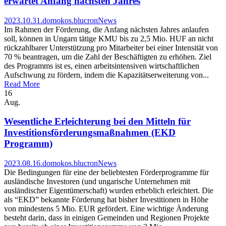
erwartet Anfang nächsten Jahres
2023.10.31.
domokos.blucron
News
Im Rahmen der Förderung, die Anfang nächsten Jahres anlaufen
soll, können in Ungarn tätige KMU bis zu 2,5 Mio. HUF an nicht
rückzahlbarer Unterstützung pro Mitarbeiter bei einer Intensität von
70 % beantragen, um die Zahl der Beschäftigten zu erhöhen. Ziel
des Programms ist es, einen arbeitsintensiven wirtschaftlichen
Aufschwung zu fördern, indem die Kapazitätserweiterung von...
Read More
16
Aug.
Wesentliche Erleichterung bei den Mitteln für
Investitionsförderungsmaßnahmen (EKD
Programm)
2023.08.16.
domokos.blucron
News
Die Bedingungen für eine der beliebtesten Förderprogramme für
ausländische Investoren (und ungarische Unternehmen mit
ausländischer Eigentümerschaft) wurden erheblich erleichtert. Die
als “EKD” bekannte Förderung hat bisher Investitionen in Höhe
von mindestens 5 Mio. EUR gefördert. Eine wichtige Änderung
besteht darin, dass in einigen Gemeinden und Regionen Projekte